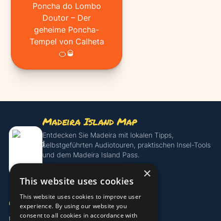
Poncha do Lombo
Doutor – Der
geheime Poncha-
Tempel von Calheta
🍊🥃
Madeira Island Map
Entdecken Sie Madeira mit lokalen Tipps,
selbstgeführten Audiotouren, praktischen Insel-Tools
und dem Madeira Island Pass.
×
Island Pass entdecken
This website uses cookies
This website uses cookies to improve user
UNTERNEHMEN
experience. By using our website you
consent to all cookies in accordance with
Über uns