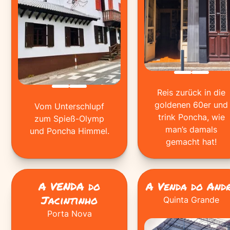
Reis zurück in die
goldenen 60er und
Vom Unterschlupf
trink Poncha, wie
zum Spieß-Olymp
man’s damals
und Poncha Himmel.
gemacht hat!
A VENDA do
A Venda do And
Jacintinho
Quinta Grande
Porta Nova