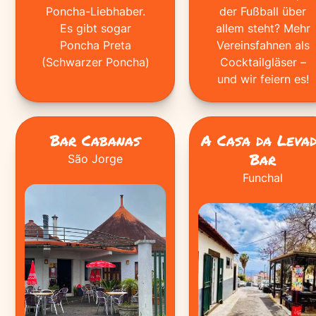
Poncha-Liebhaber.
der Fußball über
Es gibt sogar
allem steht? Mehr
Poncha Preta
Vereinsfahnen als
(Schwarzer Poncha)
Cocktailgläser –
und wir feiern es!
Bar Cabanas
A Casa da Leva
Bar
São Jorge
Funchal