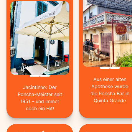
Aus einer alten
Apotheke wurde
Jacintinho: Der
die Poncha Bar in
Poncha-Meister seit
Quinta Grande
1951 – und immer
noch ein Hit!