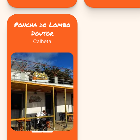
Poncha do Lombo
Doutor
Calheta