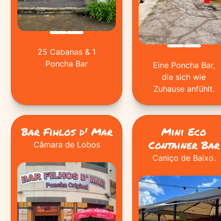
25 Cabanas & 1
Poncha Bar
Eine Poncha Bar,
die sich wie
Zuhause anfühlt.
Bar Fihlos d' Mar
Mini Eco
Container Bar
Câmara de Lobos
Caniço de Baixo.