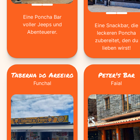
Eine Poncha Bar
voller Jeeps und
Eine Snackbar, die
Abenteuerer.
leckeren Poncha
zubereitet, den du
lieben wirst!
Taberna do Areeiro
Peter's Bar
Funchal
Faial