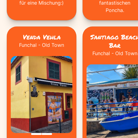
für eine Mischung:)
fantastischen
Poncha.
Venda Vehla
Santiago Beac
Bar
Funchal - Old Town
Funchal - Old Town