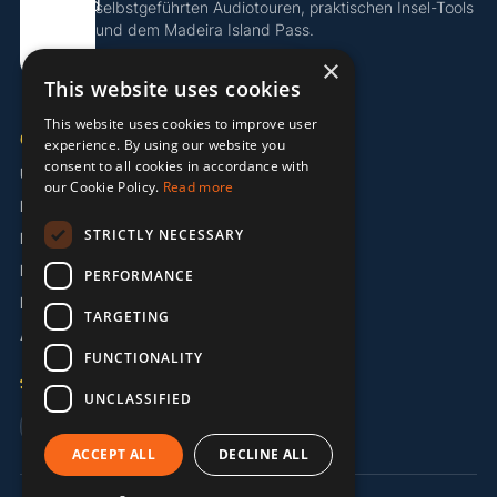
selbstgeführten Audiotouren, praktischen Insel-Tools
und dem Madeira Island Pass.
×
Island Pass entdecken
This website uses cookies
This website uses cookies to improve user
UNTERNEHMEN
experience. By using our website you
consent to all cookies in accordance with
Über uns
our Cookie Policy.
Read more
Partner
STRICTLY NECESSARY
Kontakt
Impressum
PERFORMANCE
Datenschutzerklärung
TARGETING
AGB
FUNCTIONALITY
SPRACHE
UNCLASSIFIED
🇬🇧 EN
🇩🇪 DE
🇵🇹 PT
ACCEPT ALL
DECLINE ALL