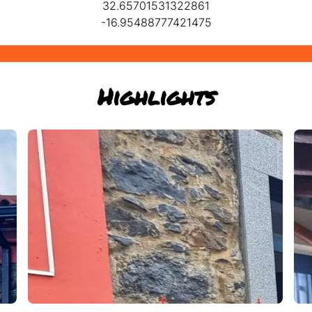
32.65701531322861
-16.95488777421475
Highlights