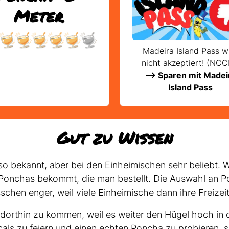
Meter
Madeira Island Pass w
nicht akzeptiert! (NOC
--> Sparen mit Madei
Island Pass
Gut zu Wissen
 so bekannt, aber bei den Einheimischen sehr beliebt. 
onchas bekommt, die man bestellt. Die Auswahl an Ponc
chen enger, weil viele Einheimische dann ihre Freizei
, dorthin zu kommen, weil es weiter den Hügel hoch i
ocals zu feiern und einen echten Poncha zu probieren, 