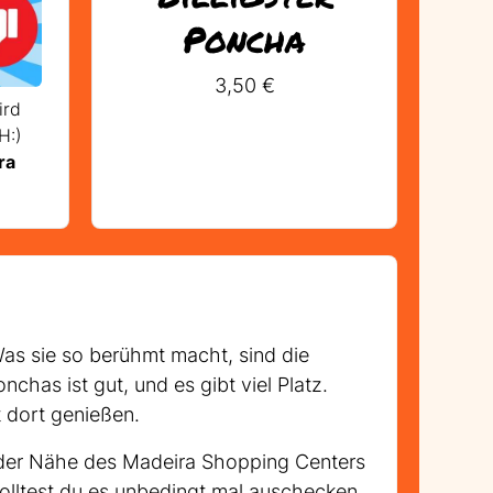
Poncha
3,50 €
ird
H:)
ra
Was sie so berühmt macht, sind die
has ist gut, und es gibt viel Platz.
t dort genießen.
n der Nähe des Madeira Shopping Centers
solltest du es unbedingt mal auschecken.