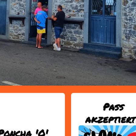
Pass
akzeptiert
Poncha 'O'