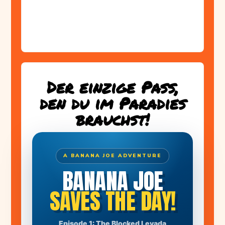
Der einzige Pass,
den du im Paradies
brauchst!
A BANANA JOE ADVENTURE
BANANA JOE
SAVES THE DAY!
THE STORY BEGINS
Episode 1: The Blocked Levada
A huge boulder has blocked the levada. Farmer Manuel's