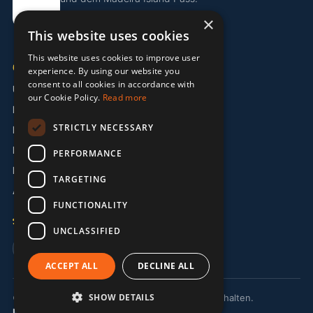
×
Island Pass entdecken
This website uses cookies
This website uses cookies to improve user
UNTERNEHMEN
experience. By using our website you
consent to all cookies in accordance with
Über uns
our Cookie Policy.
Read more
Partner
STRICTLY NECESSARY
Kontakt
Impressum
PERFORMANCE
Datenschutzerklärung
TARGETING
AGB
FUNCTIONALITY
SPRACHE
UNCLASSIFIED
🇬🇧 EN
🇩🇪 DE
🇵🇹 PT
ACCEPT ALL
DECLINE ALL
SHOW DETAILS
© 2026 MermaidMission LDA. Alle Rechte vorbehalten.
Impressum
Datenschutz
AGB