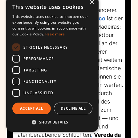
×
This website uses cookies
Machico ist ein Paradies für Wanderer.
This website uses cookies to improve user
Vereda da Ponta de Sao Lourenco
ist der
experience. By using our website you
wohl berühmteste Wanderweg Madeiras:
consent to all cookies in accordance with
our Cookie Policy.
Read more
eine acht Kilometer lange Rundtour
entlang der schmalen Halbinsel an der
STRICTLY NECESSARY
Ostspitze der Insel. Wanderer
PERFORMANCE
durchqueren trockene Klippen mit weitem
Blick auf den Atlantik, sehen endemische
TARGETING
Pflanzen und an klaren Tagen können sie
FUNCTIONALITY
einen Blick auf die Desertas-Inseln werfen.
Vereda das Funduras
führt durch
UNCLASSIFIED
üppigen Lorbeerwald — Teil des
ACCEPT ALL
DECLINE ALL
Ökosystems Laurissilva, das zum
UNESCO-Weltkulturerbe gehört — und
SHOW DETAILS
enthüllt endemische Vögel und
atemberaubende Schluchten
.
Vereda da