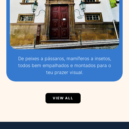
De peixes a pássaros, mamíferos a insetos,
todos bem empalhados e montados para o
teu prazer visual.
VIEW ALL