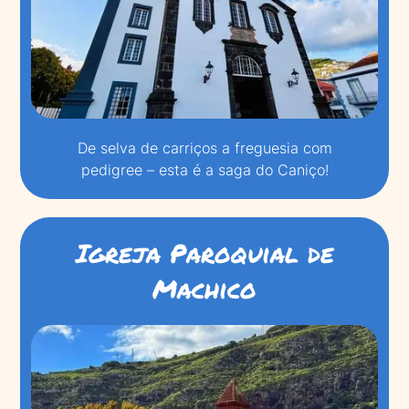
De selva de carriços a freguesia com
pedigree – esta é a saga do Caniço!
Igreja Paroquial de
Machico