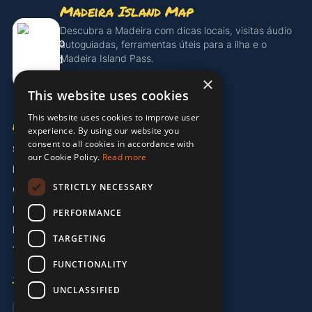
Madeira Island Map
Descubra a Madeira com dicas locais, visitas áudio
autoguiadas, ferramentas úteis para a ilha e o
Madeira Island Pass.
×
Descobrir o Island Pass
This website uses cookies
This website uses cookies to improve user
EMPRESA
experience. By using our website you
consent to all cookies in accordance with
Sobre Nós
our Cookie Policy.
Read more
Parceiros
STRICTLY NECESSARY
Contacto
Informação Legal
PERFORMANCE
Política de Privacidade
TARGETING
Termos e Condições
FUNCTIONALITY
IDIOMA
UNCLASSIFIED
🇬🇧 EN
🇩🇪 DE
🇵🇹 PT