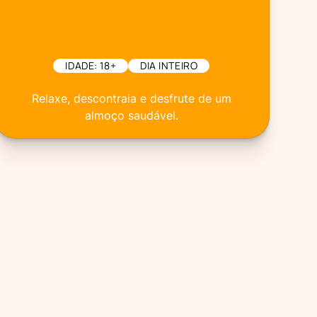
IDADE: 18+
DIA INTEIRO
Relaxe, descontraia e desfrute de um
almoço saudável.