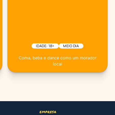
IDADE: 18+
MEIO DIA
Coma, beba e dance como um morador
local
EMPRESA