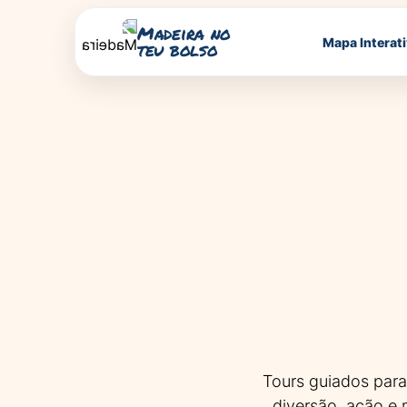
Madeira no
Mapa Interat
teu bolso
Tours guiados para
diversão, ação e