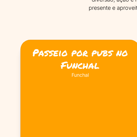
presente e aprovei
Passeio por pubs no
Funchal
Funchal