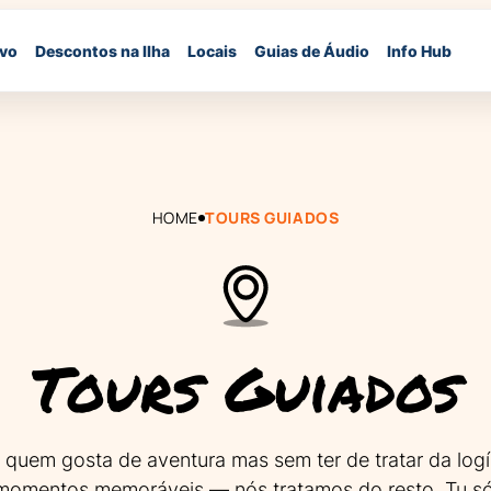
ivo
Descontos na Ilha
Locais
Guias de Áudio
Info Hub
HOME
TOURS GUIADOS
Tours Guiados
 quem gosta de aventura mas sem ter de tratar da logís
 momentos memoráveis — nós tratamos do resto. Tu só 