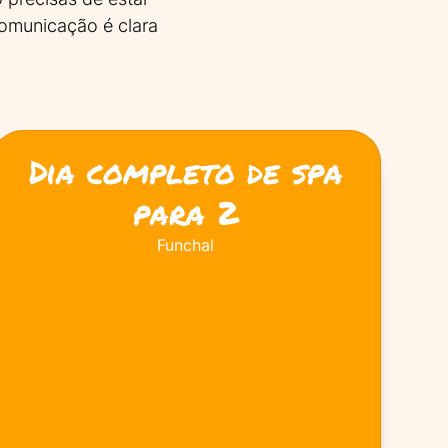
comunicação é clara
Dia completo de spa
para 2
Funchal