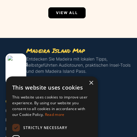
VIEW ALL
Madeira Island Map
Entdecken Sie Madeira mit lokalen Tipps,
selbstgeführten Audiotouren, praktischen Insel-Tools
und dem Madeira Island Pass.
×
Island Pass entdecken
This website uses cookies
This website uses cookies to improve user
UNTERNEHMEN
experience. By using our website you
consent to all cookies in accordance with
Über uns
our Cookie Policy.
Read more
Partner
STRICTLY NECESSARY
Kontakt