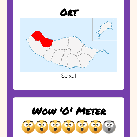
Ort
Seixal
Wow 'O' Meter