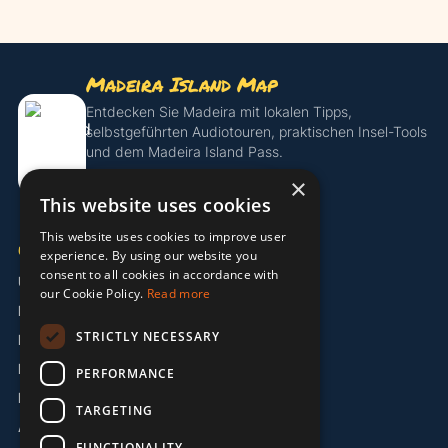
Madeira Island Map
Entdecken Sie Madeira mit lokalen Tipps,
selbstgeführten Audiotouren, praktischen Insel-Tools
und dem Madeira Island Pass.
×
Island Pass entdecken
This website uses cookies
This website uses cookies to improve user
UNTERNEHMEN
experience. By using our website you
consent to all cookies in accordance with
Über uns
our Cookie Policy.
Read more
Partner
STRICTLY NECESSARY
Kontakt
Impressum
PERFORMANCE
Datenschutzerklärung
TARGETING
AGB
FUNCTIONALITY