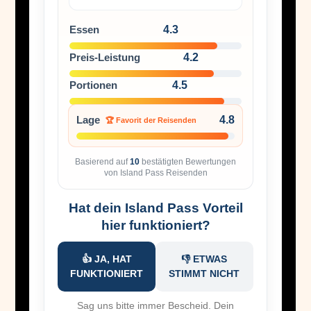
Essen
4.3
Preis-Leistung
4.2
Portionen
4.5
Lage
4.8
🏆 Favorit der Reisenden
Basierend auf
10
bestätigten Bewertungen
von Island Pass Reisenden
Hat dein Island Pass Vorteil
hier funktioniert?
👍 JA, HAT
👎 ETWAS
FUNKTIONIERT
STIMMT NICHT
Sag uns bitte immer Bescheid. Dein