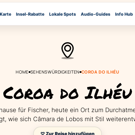
 Karte
Insel-Rabatte
Lokale Spots
Audio-Guides
Info Hub
HOME
SEHENSWÜRDIGKEITEN
COROA DO ILHÉU
Coroa do Ilhéu
hause für Fischer, heute ein Ort zum Durchatme
gt, wie sich Câmara de Lobos mit Stil weiterentw
♡ Zur Reise hinzufügen