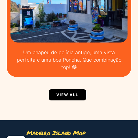
Um chapéu de polícia antigo, uma vista
perfeita e uma boa Poncha. Que combinação
top! 😄
VIEW ALL
Madeira Island Map