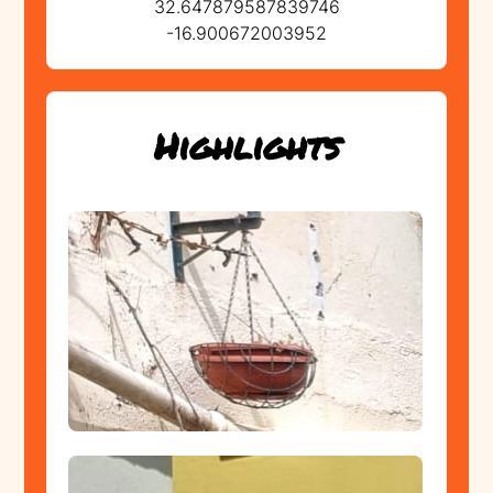
32.647879587839746
-16.900672003952
Highlights