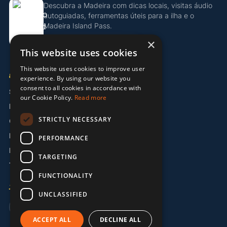
Descubra a Madeira com dicas locais, visitas áudio
autoguiadas, ferramentas úteis para a ilha e o
Madeira Island Pass.
×
Descobrir o Island Pass
This website uses cookies
This website uses cookies to improve user
EMPRESA
experience. By using our website you
consent to all cookies in accordance with
Sobre Nós
our Cookie Policy.
Read more
Parceiros
STRICTLY NECESSARY
Contacto
Informação Legal
PERFORMANCE
Política de Privacidade
TARGETING
Termos e Condições
FUNCTIONALITY
IDIOMA
UNCLASSIFIED
🇬🇧 EN
🇩🇪 DE
🇵🇹 PT
ACCEPT ALL
DECLINE ALL