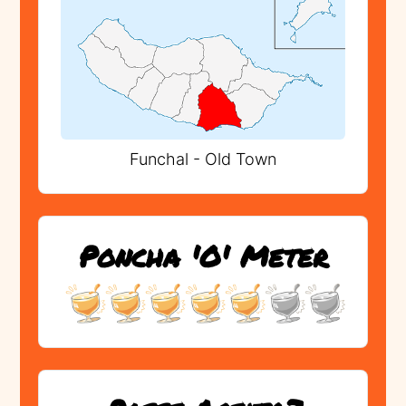
Funchal - Old Town
Poncha 'O' Meter