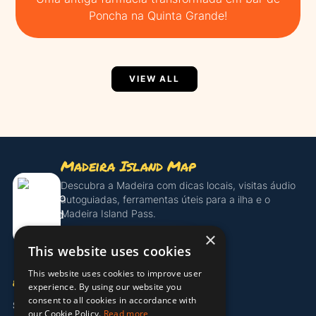
Poncha na Quinta Grande!
VIEW ALL
Madeira Island Map
Descubra a Madeira com dicas locais, visitas áudio
autoguiadas, ferramentas úteis para a ilha e o
Madeira Island Pass.
×
Descobrir o Island Pass
This website uses cookies
This website uses cookies to improve user
EMPRESA
experience. By using our website you
consent to all cookies in accordance with
Sobre Nós
our Cookie Policy.
Read more