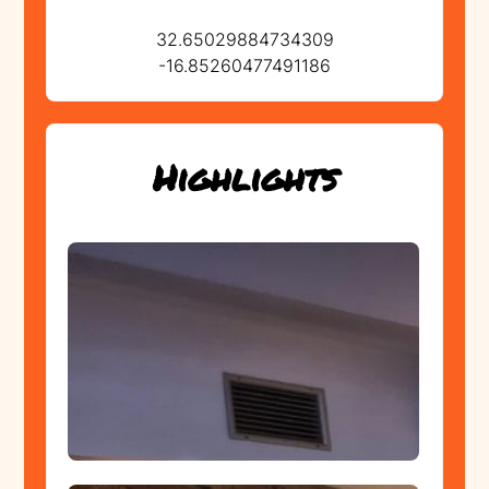
32.65029884734309
-16.85260477491186
Highlights