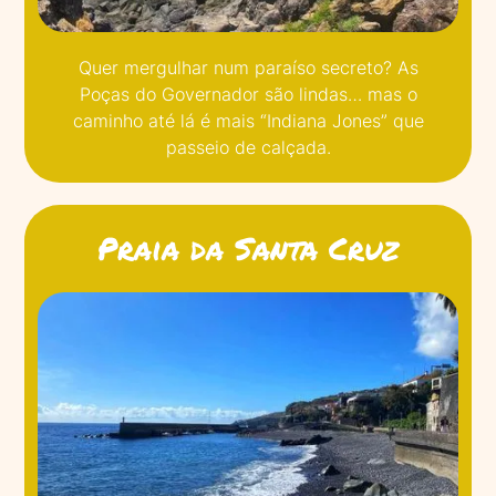
Quer mergulhar num paraíso secreto? As
Poças do Governador são lindas… mas o
caminho até lá é mais “Indiana Jones” que
passeio de calçada.
Praia da Santa Cruz