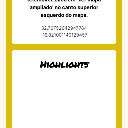
ampliado' no canto superior
esquerdo do mapa.
32.76752642947784
-16.821001140129457
Highlights