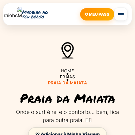
Madeira no
O MEU PASS
teu bolso
HOME
PRAIAS
PRAIA DA MAIATA
Praia da Maiata
Onde o surf é rei e o conforto... bem, fica
para outra praia! 🏄‍♂️
♡ Adicionar à Minha Viagem