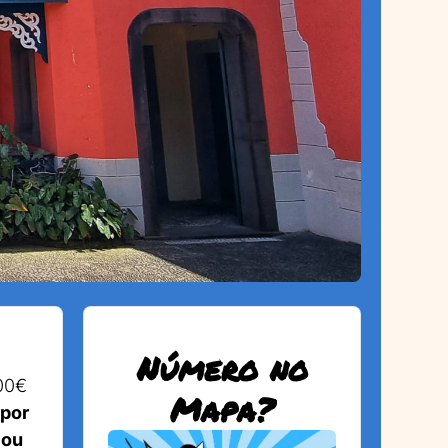
Número no
00€
Mapa?
 por
 ou