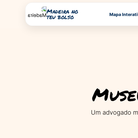
Madeira no
Mapa Interat
teu bolso
Museu
Um advogado mad