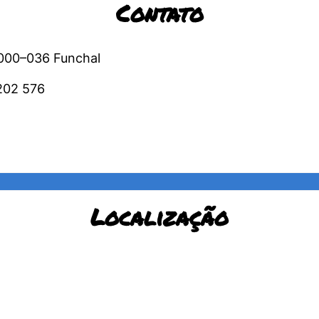
Contato
9000–036 Funchal
202 576
Localização