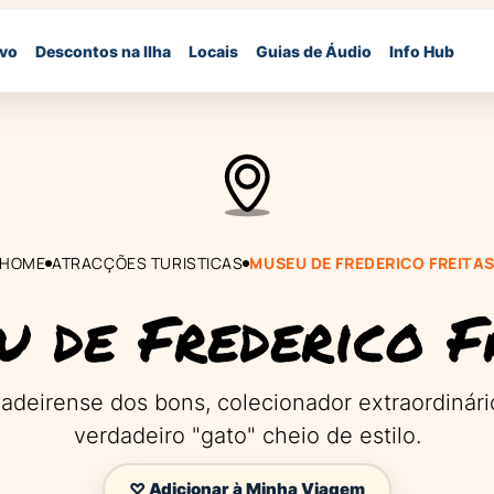
ivo
Descontos na Ilha
Locais
Guias de Áudio
Info Hub
HOME
ATRACÇÕES TURISTICAS
MUSEU DE FREDERICO FREITA
 de Frederico F
eirense dos bons, colecionador extraordinário
verdadeiro "gato" cheio de estilo.
♡ Adicionar à Minha Viagem