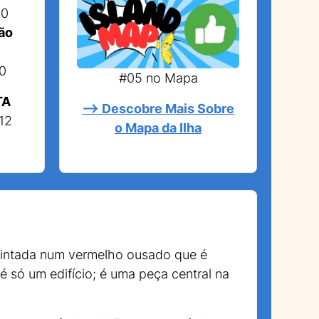
50
ão
0
#05 no Mapa
TA
--> Descobre Mais Sobre
12
o Mapa da Ilha
pintada num vermelho ousado que é
é só um edifício; é uma peça central na