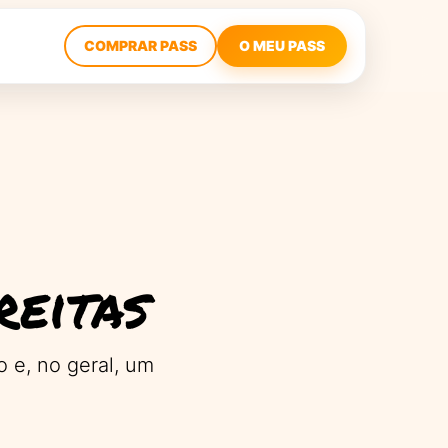
COMPRAR PASS
O MEU PASS
S
reitas
 e, no geral, um