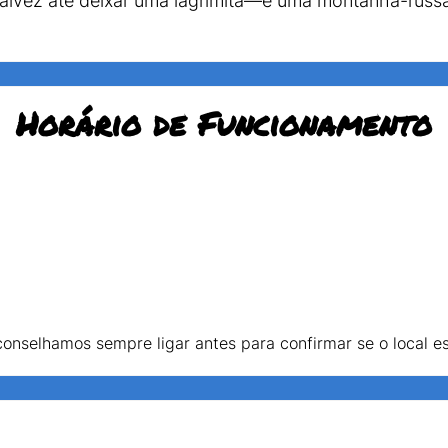
e talvez até deixar uma lagrimita—é uma montanha-russ
Horário de Funcionamento
Aconselhamos sempre ligar antes para confirmar se o local e