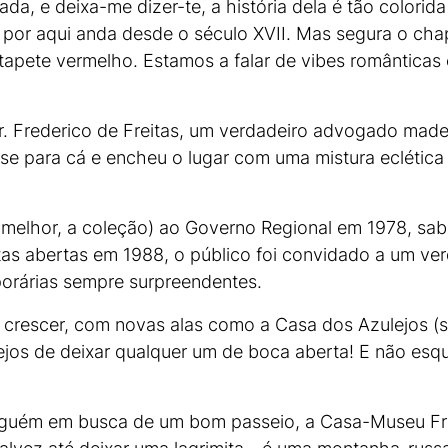
a, e deixa-me dizer-te, a história dela é tão colorid
por aqui anda desde o século XVII. Mas segura o cha
apete vermelho. Estamos a falar de vibes românticas 
. Frederico de Freitas, um verdadeiro advogado madei
se para cá e encheu o lugar com uma mistura eclética 
 melhor, a coleção) ao Governo Regional em 1978, sa
 abertas em 1988, o público foi convidado a um verd
orárias sempre surpreendentes.
crescer, com novas alas como a Casa dos Azulejos (si
ejos de deixar qualquer um de boca aberta! E não esq
 alguém em busca de um bom passeio, a Casa-Museu Fr