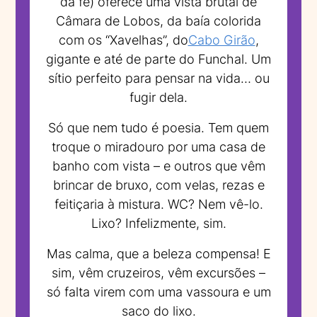
da fé) oferece uma vista brutal de
Câmara de Lobos, da baía colorida
com os “Xavelhas”, do
Cabo Girão
,
gigante e até de parte do Funchal. Um
sítio perfeito para pensar na vida… ou
fugir dela.
Só que nem tudo é poesia. Tem quem
troque o miradouro por uma casa de
banho com vista – e outros que vêm
brincar de bruxo, com velas, rezas e
feitiçaria à mistura. WC? Nem vê-lo.
Lixo? Infelizmente, sim.
Mas calma, que a beleza compensa! E
sim, vêm cruzeiros, vêm excursões –
só falta virem com uma vassoura e um
saco do lixo.