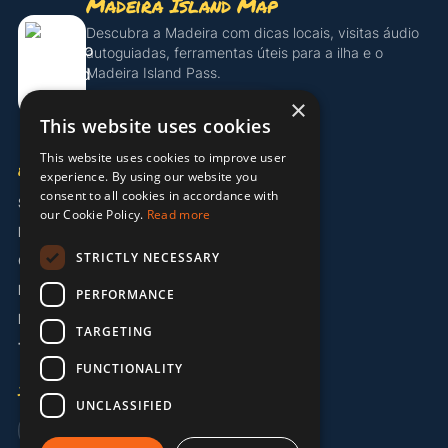
Madeira Island Map
Descubra a Madeira com dicas locais, visitas áudio
autoguiadas, ferramentas úteis para a ilha e o
Madeira Island Pass.
×
Descobrir o Island Pass
This website uses cookies
This website uses cookies to improve user
EMPRESA
experience. By using our website you
consent to all cookies in accordance with
Sobre Nós
our Cookie Policy.
Read more
Parceiros
STRICTLY NECESSARY
Contacto
Informação Legal
PERFORMANCE
Política de Privacidade
TARGETING
Termos e Condições
FUNCTIONALITY
IDIOMA
UNCLASSIFIED
🇬🇧 EN
🇩🇪 DE
🇵🇹 PT