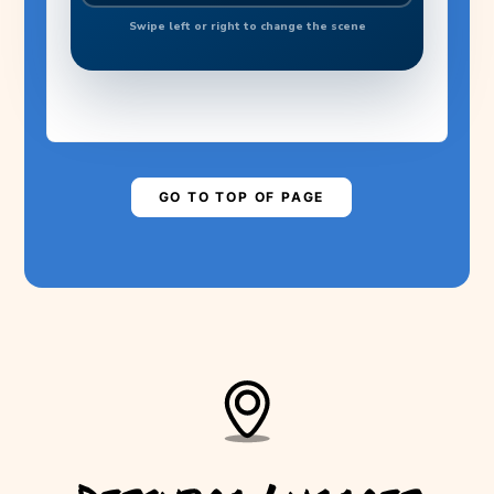
BANANA JOE ADVENTURES
Swipe left or right to change the scene
MADEIRA NEEDS
YOUR HELP!
Are you ready to save the levada?
▶
PLAY STORY
GO TO TOP OF PAGE