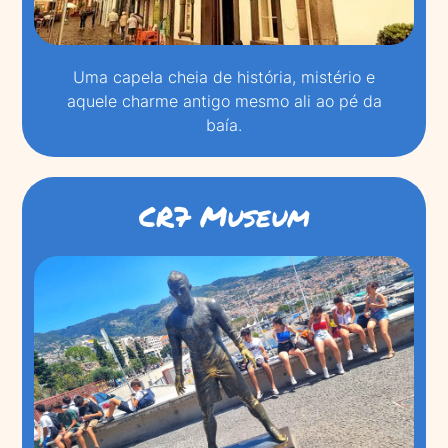
Uma capela cheia de história, mistério e
aquele charme antigo mesmo ali ao pé da
baía.
CR7 Museum