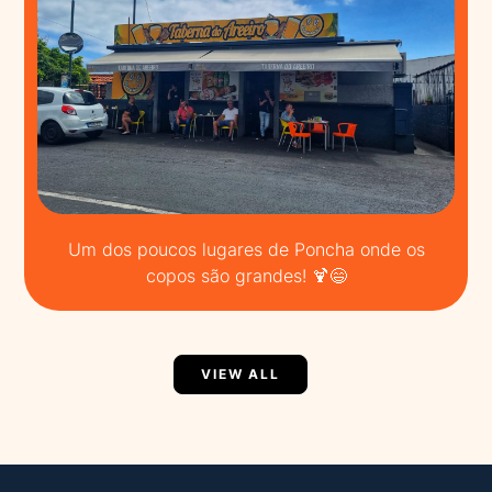
Um dos poucos lugares de Poncha onde os
copos são grandes! 🍹😄
VIEW ALL