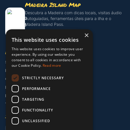
Madeira Island Map
Descubra a Madeira com dicas locais, visitas áudio
autoguiadas, ferramentas úteis para a ilha e o
Madeira Island Pass.
×
Descobrir o Island Pass
This website uses cookies
This website uses cookies to improve user
EMPRESA
experience. By using our website you
consent to all cookies in accordance with
Sobre Nós
our Cookie Policy.
Read more
Parceiros
STRICTLY NECESSARY
Contacto
Informação Legal
PERFORMANCE
Política de Privacidade
TARGETING
Termos e Condições
FUNCTIONALITY
IDIOMA
UNCLASSIFIED
🇬🇧 EN
🇩🇪 DE
🇵🇹 PT