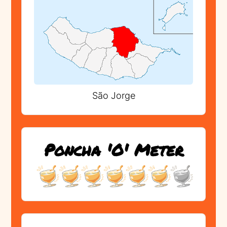
São Jorge
Poncha 'O' Meter