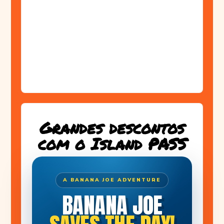
Grandes descontos
com o Island PASS
A BANANA JOE ADVENTURE
BANANA JOE