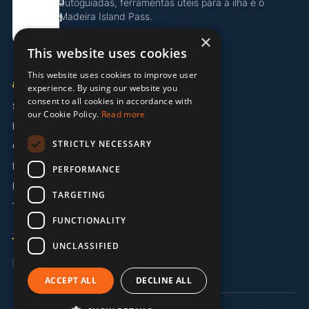
autoguiadas, ferramentas úteis para a ilha e o
Madeira Island Pass.
×
Descobrir o Island Pass
This website uses cookies
This website uses cookies to improve user
EMPRESA
experience. By using our website you
consent to all cookies in accordance with
Sobre Nós
our Cookie Policy.
Read more
Parceiros
STRICTLY NECESSARY
Contacto
Informação Legal
PERFORMANCE
Política de Privacidade
TARGETING
Termos e Condições
FUNCTIONALITY
IDIOMA
UNCLASSIFIED
🇬🇧 EN
🇩🇪 DE
🇵🇹 PT
ACCEPT ALL
DECLINE ALL