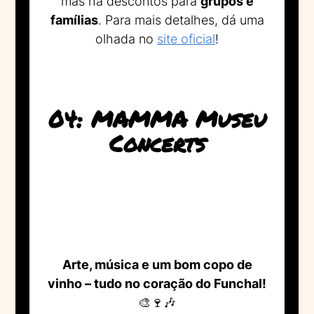
mas há descontos para
grupos e
famílias
. Para mais detalhes, dá uma
olhada no
site oficial
!
04: MAMMA Museu
Concerts
Arte, música e um bom copo de
vinho – tudo no coração do Funchal!
🎨🍷🎶