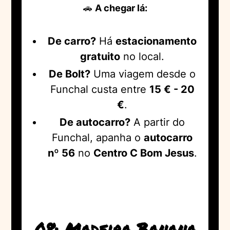
🚗
A chegar lá:
De carro?
Há
estacionamento
gratuito
no local.
De Bolt?
Uma viagem desde o
Funchal custa entre
15 € - 20
€
.
De autocarro?
A partir do
Funchal, apanha o
autocarro
nº 56
no
Centro C Bom Jesus
.
08: Madeira Banana