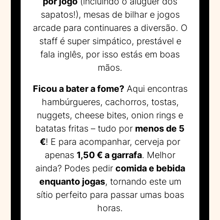
por jogo
(incluindo o aluguer dos
sapatos!), mesas de bilhar e jogos
arcade para continuares a diversão. O
staff é super simpático, prestável e
fala inglês, por isso estás em boas
mãos.
Ficou a bater a fome?
Aqui encontras
hambúrgueres, cachorros, tostas,
nuggets, cheese bites, onion rings e
batatas fritas – tudo por
menos de 5
€
! E para acompanhar, cerveja por
apenas
1,50 € a garrafa
. Melhor
ainda? Podes pedir
comida e bebida
enquanto jogas
, tornando este um
sítio perfeito para passar umas boas
horas.