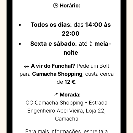
🕒
Horário:
Todos os dias:
das
14:00 às
22:00
Sexta e sábado:
até à
meia-
noite
🚗
A vir do Funchal?
Pede um Bolt
para
Camacha Shopping
, custa cerca
de
12 €
.
📍
Morada:
CC Camacha Shopping - Estrada
Engenheiro Abel Vieira, Loja 22,
Camacha
Para mais informações, espreita a