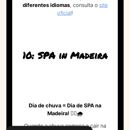
diferentes idiomas
, consulta o
site
oficial
!
10: SPA in Madeira
Dia de chuva = Dia de SPA na
Madeira! 💆‍♀️🌧️
Quando a chuva começa a cair na