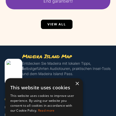
End garantiert!
VIEW ALL
Madeira Island Map
Entdecken Sie Madeira mit lokalen Tipps,
selbstgeführten Audiotouren, praktischen Insel-Tools
und dem Madeira Island Pass.
×
Island Pass entdecken
This website uses cookies
This website uses cookies to improve user
UNTERNEHMEN
experience. By using our website you
consent to all cookies in accordance with
Über uns
our Cookie Policy.
Read more
Partner