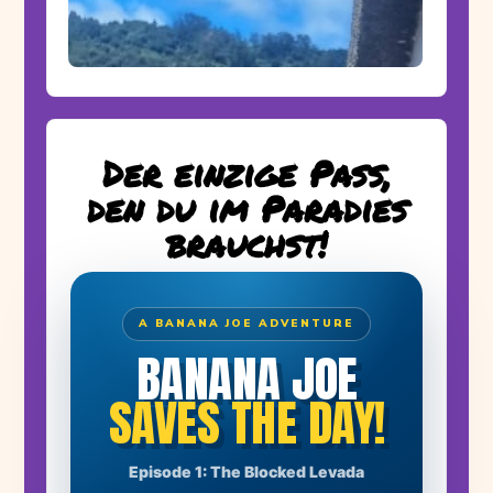
Der einzige Pass,
den du im Paradies
brauchst!
A BANANA JOE ADVENTURE
BANANA JOE
SAVES THE DAY!
THE STORY BEGINS
Episode 1: The Blocked Levada
A huge boulder has blocked the levada. Farmer Manuel's
banana plants have no water!