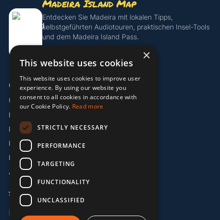
Madeira Island Map
Entdecken Sie Madeira mit lokalen Tipps,
selbstgeführten Audiotouren, praktischen Insel-Tools
und dem Madeira Island Pass.
×
Island Pass entdecken
This website uses cookies
This website uses cookies to improve user
UNTERNEHMEN
experience. By using our website you
consent to all cookies in accordance with
Über uns
our Cookie Policy.
Read more
Partner
STRICTLY NECESSARY
Kontakt
Impressum
PERFORMANCE
Datenschutzerklärung
TARGETING
AGB
FUNCTIONALITY
SPRACHE
UNCLASSIFIED
🇬🇧 EN
🇩🇪 DE
🇵🇹 PT