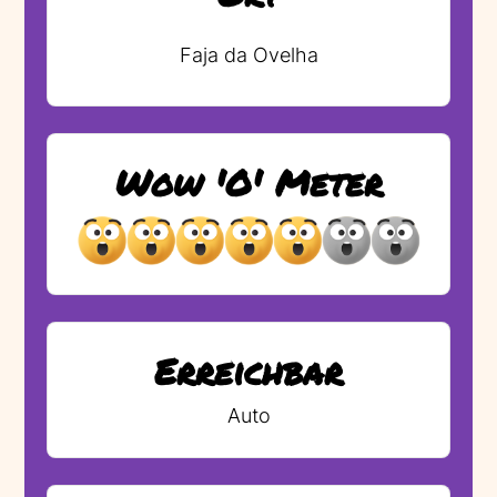
Faja da Ovelha
Wow 'O' Meter
Erreichbar
Auto