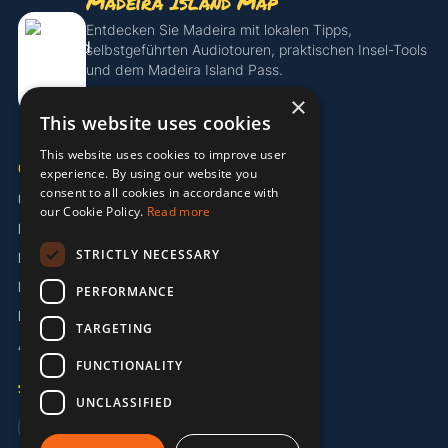
Madeira Island Map
Entdecken Sie Madeira mit lokalen Tipps,
selbstgeführten Audiotouren, praktischen Insel-Tools
und dem Madeira Island Pass.
×
Island Pass entdecken
This website uses cookies
This website uses cookies to improve user
UNTERNEHMEN
experience. By using our website you
consent to all cookies in accordance with
Über uns
our Cookie Policy.
Read more
Partner
STRICTLY NECESSARY
Kontakt
Impressum
PERFORMANCE
Datenschutzerklärung
TARGETING
AGB
FUNCTIONALITY
SPRACHE
UNCLASSIFIED
🇬🇧 EN
🇩🇪 DE
🇵🇹 PT