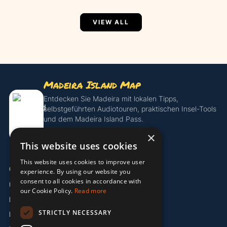
VIEW ALL
Madeira Island Map
Entdecken Sie Madeira mit lokalen Tipps,
selbstgeführten Audiotouren, praktischen Insel-Tools
und dem Madeira Island Pass.
×
Island Pass entdecken
This website uses cookies
This website uses cookies to improve user
UNTERNEHMEN
experience. By using our website you
consent to all cookies in accordance with
Über uns
our Cookie Policy.
Read more
Partner
STRICTLY NECESSARY
Kontakt