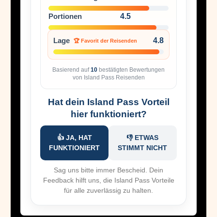
Portionen
4.5
Lage
4.8
🏆 Favorit der Reisenden
Basierend auf
10
bestätigten Bewertungen
von Island Pass Reisenden
Hat dein Island Pass Vorteil
hier funktioniert?
👍 JA, HAT
👎 ETWAS
FUNKTIONIERT
STIMMT NICHT
Sag uns bitte immer Bescheid. Dein
Feedback hilft uns, die Island Pass Vorteile
für alle zuverlässig zu halten.