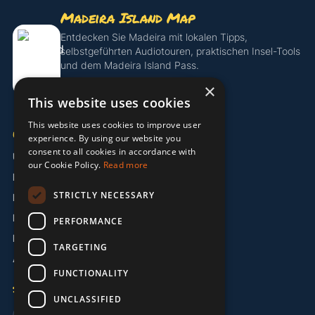
Madeira Island Map
Entdecken Sie Madeira mit lokalen Tipps,
selbstgeführten Audiotouren, praktischen Insel-Tools
und dem Madeira Island Pass.
×
Island Pass entdecken
This website uses cookies
This website uses cookies to improve user
UNTERNEHMEN
experience. By using our website you
consent to all cookies in accordance with
Über uns
our Cookie Policy.
Read more
Partner
STRICTLY NECESSARY
Kontakt
Impressum
PERFORMANCE
Datenschutzerklärung
TARGETING
AGB
FUNCTIONALITY
SPRACHE
UNCLASSIFIED