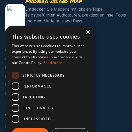
Madeira Island Map
Entdecken Sie Madeira mit lokalen Tipps,
selbstgeführten Audiotouren, praktischen Insel-Tools
und dem Madeira Island Pass.
×
Island Pass entdecken
This website uses cookies
This website uses cookies to improve user
UNTERNEHMEN
experience. By using our website you
consent to all cookies in accordance with
Über uns
our Cookie Policy.
Read more
Partner
STRICTLY NECESSARY
Kontakt
Impressum
PERFORMANCE
Datenschutzerklärung
TARGETING
AGB
FUNCTIONALITY
SPRACHE
UNCLASSIFIED
🇬🇧 EN
🇩🇪 DE
🇵🇹 PT