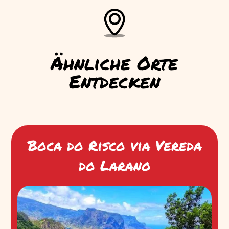
Ähnliche Orte
Entdecken
Boca do Risco via Vereda
do Larano