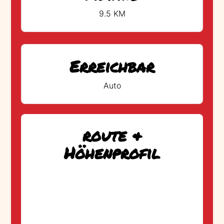
9.5 KM
Erreichbar
Auto
route &
Höhenprofil