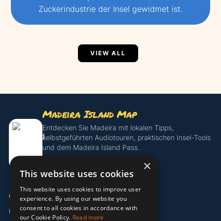
Zuckerindustrie der Insel gewidmet ist.
VIEW ALL
Madeira Island Map
Entdecken Sie Madeira mit lokalen Tipps,
selbstgeführten Audiotouren, praktischen Insel-Tools
und dem Madeira Island Pass.
×
Island Pass entdecken
This website uses cookies
This website uses cookies to improve user
UNTERNEHMEN
experience. By using our website you
consent to all cookies in accordance with
Über uns
our Cookie Policy.
Read more