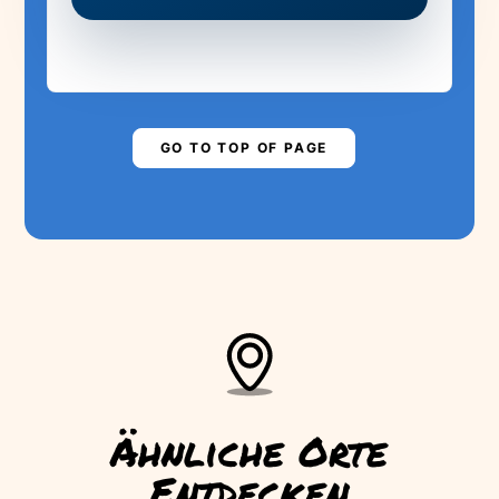
YOUR HELP!
Are you ready to save the levada?
▶
PLAY STORY
GO TO TOP OF PAGE
Ähnliche Orte
Entdecken