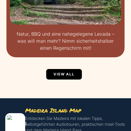
Natur, BBQ und eine nahegelegene Levada –
was will man mehr? Nimm sicherheitshalber
einen Regenschirm mit!
VIEW ALL
Madeira Island Map
Entdecken Sie Madeira mit lokalen Tipps,
selbstgeführten Audiotouren, praktischen Insel-Tools
und dem Madeira Island Pass.