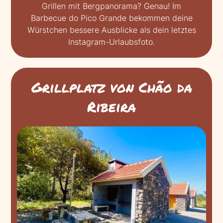
Grillen mit Bergpanorama? Genau! Im
Barbecue do Pico Grande bekommen deine
Würstchen bessere Ausblicke als dein letztes
Instagram-Urlaubsfoto.
Grillplatz von Chão da
Ribeira