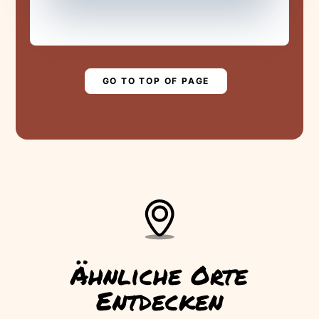
YOUR HELP!
Are you ready to save the levada?
▶
PLAY STORY
GO TO TOP OF PAGE
Ähnliche Orte
Entdecken