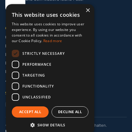
×
Island Pass entdecken
This website uses cookies
This website uses cookies to improve user
UNTERNEHMEN
experience. By using our website you
consent to all cookies in accordance with
Über uns
our Cookie Policy.
Read more
Partner
STRICTLY NECESSARY
Kontakt
Impressum
PERFORMANCE
Datenschutzerklärung
TARGETING
AGB
FUNCTIONALITY
SPRACHE
UNCLASSIFIED
🇬🇧 EN
🇩🇪 DE
🇵🇹 PT
ACCEPT ALL
DECLINE ALL
SHOW DETAILS
© 2026 MermaidMission LDA. Alle Rechte vorbehalten.
Impressum
Datenschutz
AGB